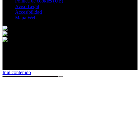
Política de cookies (UE)
Aviso Legal
Accesibilidad
Mapa Web
© 2026 Povedilla. All rights reserved.
Ir al contenido
Abrir barra de herramientas
Herramientas de accesibilidad
Aumentar texto
Disminuir texto
Escala de grises
Alto contraste
Contraste negativo
Fondo claro
Subrayar enlaces